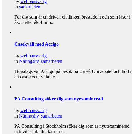
by
webbansvarig
in
samarbeten
För dig som är en driven civilingenjörsstudent och som läser i
åk. 3 eller åk.4 finn...
Casekväll med Accigo
by
webbansvarig
in
Näringsliv
,
samarbeten
I torsdags var Accigo på besök på Umeå Universitet och höll i
ett case-event vilket v...
PA Consulting söker dig som nyexaminerad
by
webbansvarig
in
Näringsliv
,
samarbeten
PA Consulting i Stockholm söker dig som är nyutexaminerad
och vill starta din karriär s...