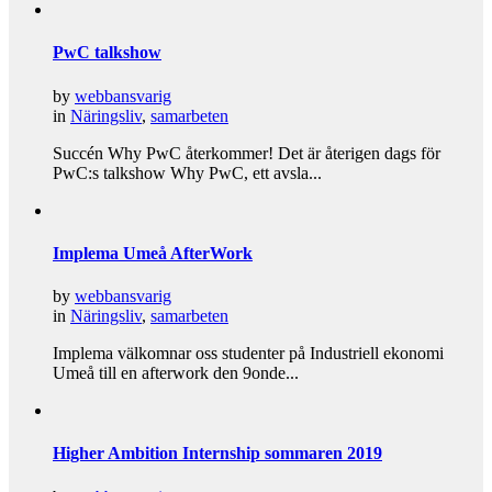
PwC talkshow
by
webbansvarig
in
Näringsliv
,
samarbeten
Succén Why PwC återkommer! Det är återigen dags för
PwC:s talkshow Why PwC, ett avsla...
Implema Umeå AfterWork
by
webbansvarig
in
Näringsliv
,
samarbeten
Implema välkomnar oss studenter på Industriell ekonomi
Umeå till en afterwork den 9onde...
Higher Ambition Internship sommaren 2019