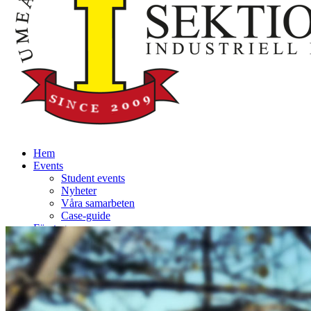
Hem
Events
Student events
Nyheter
Våra samarbeten
Case-guide
Företag
Sökande
Om Sektionen
Team
Kontakta Oss