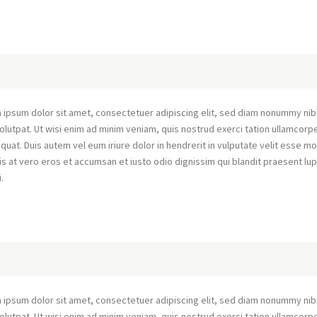
 ipsum dolor sit amet, consectetuer adipiscing elit, sed diam nonummy nib
olutpat. Ut wisi enim ad minim veniam, quis nostrud exerci tation ullamcorpe
uat. Duis autem vel eum iriure dolor in hendrerit in vulputate velit esse mo
sis at vero eros et accumsan et iusto odio dignissim qui blandit praesent lup
i.
 ipsum dolor sit amet, consectetuer adipiscing elit, sed diam nonummy nib
olutpat. Ut wisi enim ad minim veniam, quis nostrud exerci tation ullamcorpe