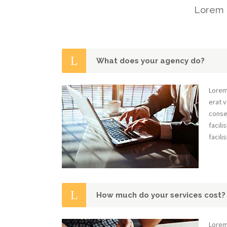
Lorem i
What does your agency do?
Lorem
erat v
conseq
facili
facilis
How much do your services cost?
Lorem