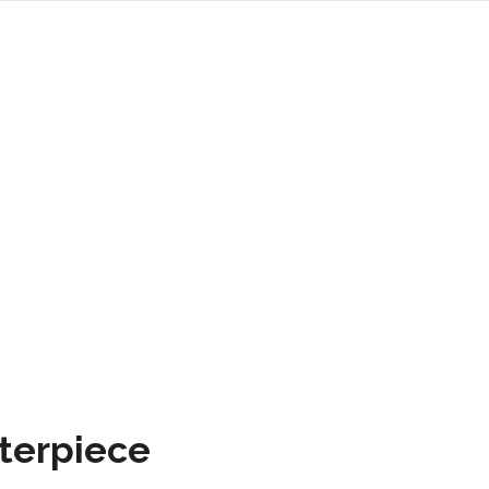
vents
Företag
Sökande
Om Sektionen
terpiece