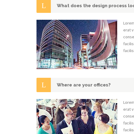
What does the design process loo
Lorem
erat v
conseq
facili
facilis
Where are your offices?
Lorem
erat v
conseq
facili
facilis