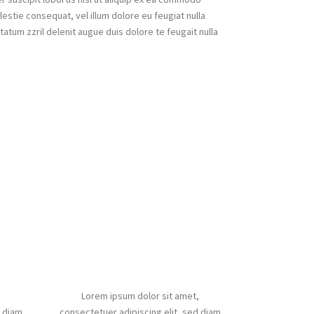
lestie consequat, vel illum dolore eu feugiat nulla
tatum zzril delenit augue duis dolore te feugait nulla
Office Hours
,
Lorem ipsum dolor sit amet,
d diam
consectetuer adipiscing elit, sed diam