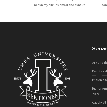
nonummy nibh euismod tincidunt ut
non
Senas
Are you th
PwC talk
Implema U
Higher Am
2019
Casekväll