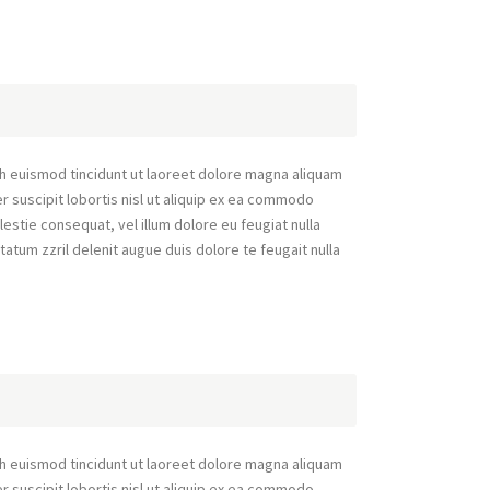
h euismod tincidunt ut laoreet dolore magna aliquam
r suscipit lobortis nisl ut aliquip ex ea commodo
lestie consequat, vel illum dolore eu feugiat nulla
tatum zzril delenit augue duis dolore te feugait nulla
h euismod tincidunt ut laoreet dolore magna aliquam
r suscipit lobortis nisl ut aliquip ex ea commodo