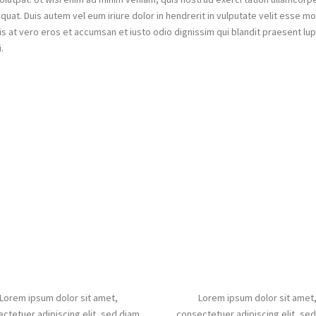
uat. Duis autem vel eum iriure dolor in hendrerit in vulputate velit esse mo
sis at vero eros et accumsan et iusto odio dignissim qui blandit praesent lup
i.
Documentation
Support
Lorem ipsum dolor sit amet,
Lorem ipsum dolor sit amet
ctetuer adipiscing elit, sed diam
consectetuer adipiscing elit, se