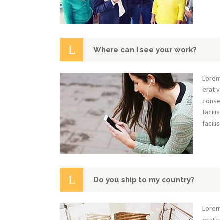
Where can I see your work?
Lorem
erat v
conseq
facili
facilis
Do you ship to my country?
Lorem
erat v