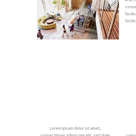
conseq
facili
facilis
Contact Us
Lorem ipsum dolor sit amet,
consectetuer adipiscing elit, sed diam
conse