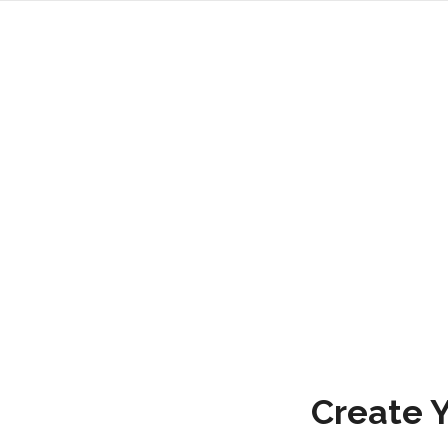
FAQ
Lorem ipsum dolor sit
Create 