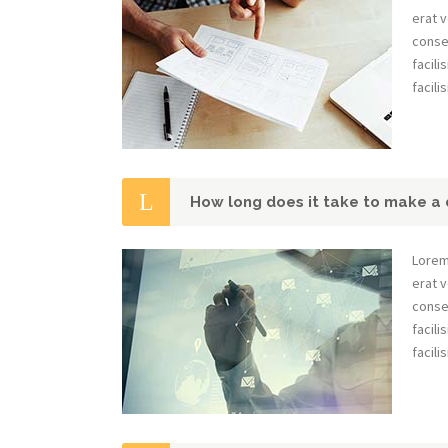
erat v
conseq
facili
facilis
How long does it take to make a 
Lorem
erat v
conseq
facili
facilis