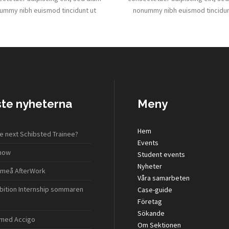
ummy nibh euismod tincidunt ut
nonummy nibh euismod tincidun
te nyheterna
Meny
Hem
e next Schibsted Trainee?
Events
show
Student events
Nyheter
meå AfterWork
Våra samarbeten
bition Internship sommaren
Case-guide
Företag
Sökande
 med Accigo
Om Sektionen