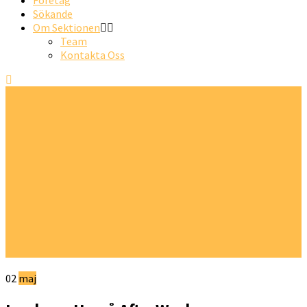
Företag
Sökande
Om Sektionen
Team
Kontakta Oss
02
maj