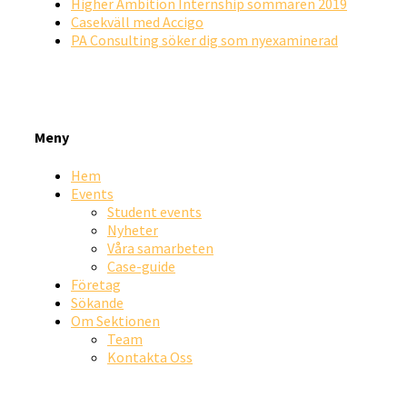
Higher Ambition Internship sommaren 2019
Casekväll med Accigo
PA Consulting söker dig som nyexaminerad
Meny
Hem
Events
Student events
Nyheter
Våra samarbeten
Case-guide
Företag
Sökande
Om Sektionen
Team
Kontakta Oss