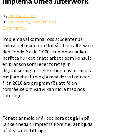
Implema Umeå AfterWork
by
webbansvarig
in
Näringsliv
,
samarbeten
Comments
Implema välkomnar oss studenter på
Industriell ekonomi Umeå till en afterwork
den 9onde Maj kl 17:00. Implema tänker
berätta hur det är att arbeta som konsult i
en bransch som leder företag in i
digitaliseringen. Det kommer även finnas
möjlighet att mingla med deras traineer
från 2018 års program för att få en
förståelse om vad vi kan bidra med hos
företaget.
För att anmäla er är det bara att gå in på
länken nedan. Implema kommer att bjuda
på dryck och tilltugg.