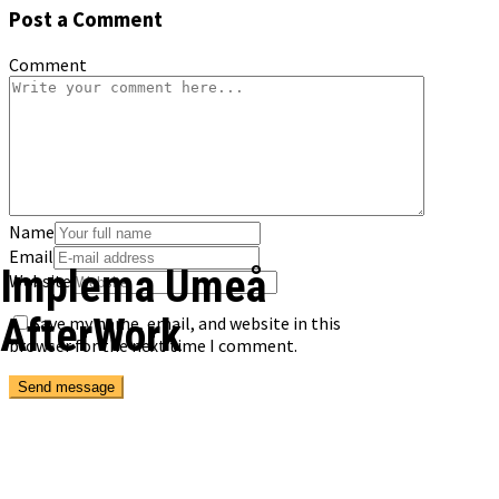
Post a Comment
Comment
Name
Email
Implema Umeå
Website
AfterWork
Save my name, email, and website in this
browser for the next time I comment.