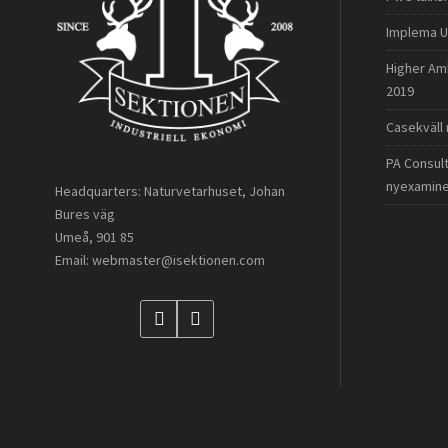
Implema U
Higher Am
2019
Casekväll
PA Consul
nyexamin
Headquarters: Naturvetarhuset, Johan
Bures väg
Umeå, 901 85
Email: webmaster@isektionen.com