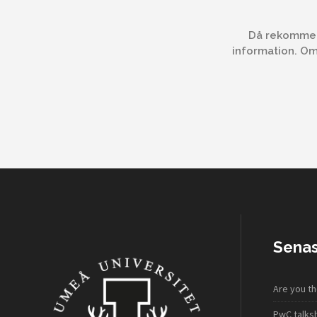
Då rekommend
information. Om
Senas
Are you th
PwC talk