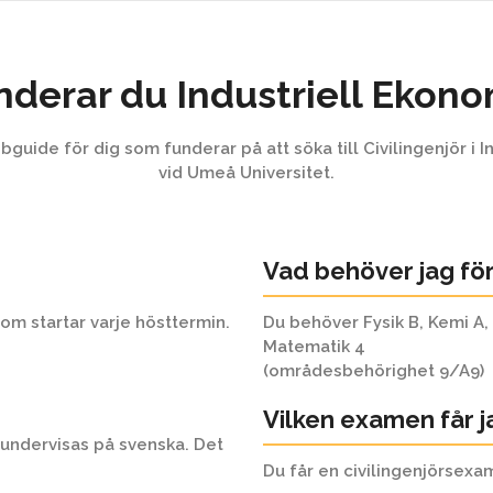
udent?
Hem
E
nderar du Industriell Ekono
bguide för dig som funderar på att söka till Civilingenjör i 
vid Umeå Universitet.
Vad behöver jag fö
om startar varje hösttermin.
Du behöver Fysik B, Kemi A, 
Matematik 4
(områdesbehörighet 9/A9)
Vilken examen får j
undervisas på svenska. Det
Du får en civilingenjörsex