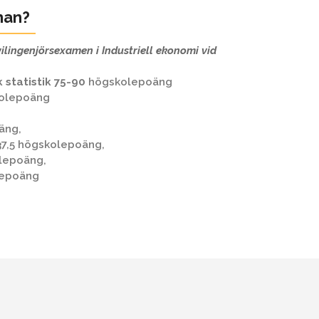
man?
ivilingenjörsexamen i Industriell ekonomi vid
statistik 75-90
högskolepoäng
kolepoäng
äng,
7,5 högskolepoäng,
lepoäng,
lepoäng