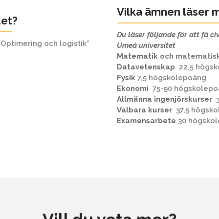
Vilka ämnen läser 
det?
Du läser följande för att få c
 ”Optimering och logistik”
Umeå universitet
Matematik
och matematisk 
Datavetenskap
22,5 högs
Fysik
7,5 högskolepoäng
Ekonomi
75-90 högskolepo
Allmänna ingenjörskurser
3
Valbara kurser
37,5 högsko
Examensarbete
30 högsko