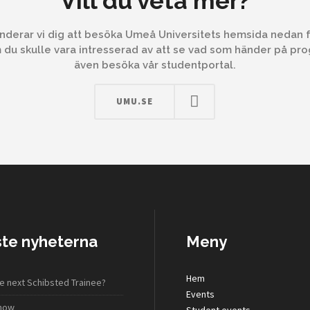
Vill du veta mer?
erar vi dig att besöka Umeå Universitets hemsida nedan f
 du skulle vara intresserad av att se vad som händer på p
även besöka vår studentportal.
UMU.SE
te nyheterna
Meny
Hem
e next Schibsted Trainee?
Events
show