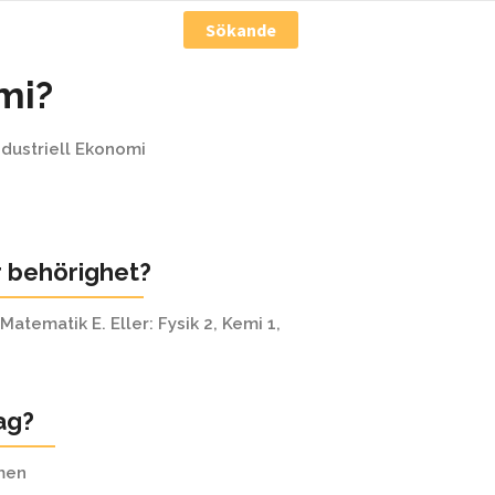
vents
Företag
Sökande
Om Sektionen
mi?
Industriell Ekonomi
r behörighet?
Matematik E. Eller: Fysik 2, Kemi 1,
ag?
amen