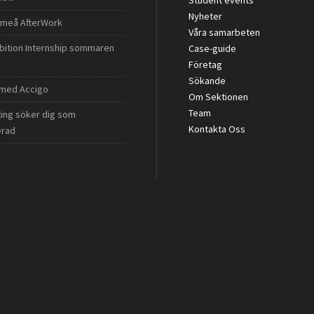
Student events
Nyheter
meå AfterWork
Våra samarbeten
bition Internship sommaren
Case-guide
Företag
Sökande
 med Accigo
Om Sektionen
Team
ting söker dig som
Kontakta Oss
erad