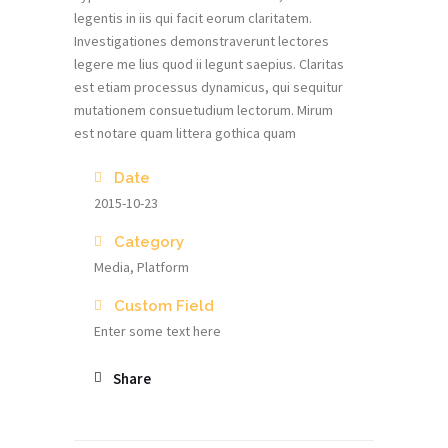
legentis in iis qui facit eorum claritatem.
Investigationes demonstraverunt lectores
legere me lius quod ii legunt saepius. Claritas
est etiam processus dynamicus, qui sequitur
mutationem consuetudium lectorum. Mirum
est notare quam littera gothica quam
Date
2015-10-23
Category
Media, Platform
Custom Field
Enter some text here
Share