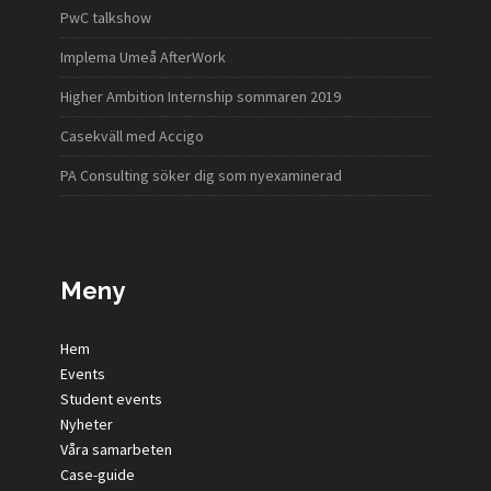
PwC talkshow
Implema Umeå AfterWork
Higher Ambition Internship sommaren 2019
Casekväll med Accigo
PA Consulting söker dig som nyexaminerad
Meny
Hem
Events
Student events
Nyheter
Våra samarbeten
Case-guide