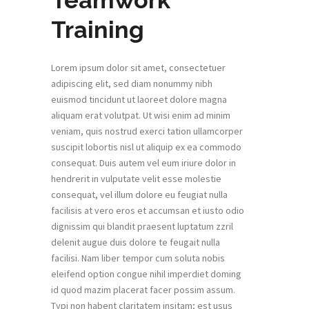
Teamwork
Training
Lorem ipsum dolor sit amet, consectetuer
adipiscing elit, sed diam nonummy nibh
euismod tincidunt ut laoreet dolore magna
aliquam erat volutpat. Ut wisi enim ad minim
veniam, quis nostrud exerci tation ullamcorper
suscipit lobortis nisl ut aliquip ex ea commodo
consequat. Duis autem vel eum iriure dolor in
hendrerit in vulputate velit esse molestie
consequat, vel illum dolore eu feugiat nulla
facilisis at vero eros et accumsan et iusto odio
dignissim qui blandit praesent luptatum zzril
delenit augue duis dolore te feugait nulla
facilisi. Nam liber tempor cum soluta nobis
eleifend option congue nihil imperdiet doming
id quod mazim placerat facer possim assum.
Typi non habent claritatem insitam; est usus