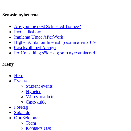
Senaste nyheterna
Are you the next Schibsted Trainee?
PwC talkshow
Implema Umeå AfterWork
Higher Ambition Internship sommaren 2019
Casekväll med Accigo
PA Consulting söker dig som nyexaminerad
Meny
Hem
Events
Student events
Nyheter
Våra samarbeten
Case-guide
Företag
Sökande
Om Sektionen
Team
Kontakta Oss