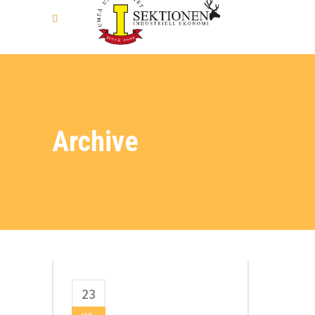
Archive
23
okt