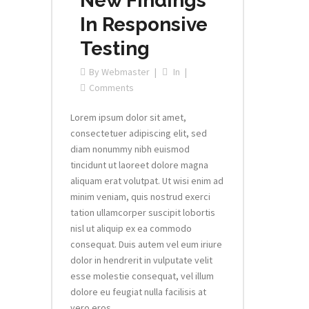
New Findings
In Responsive
Testing
By
Webmaster
In
Comments
Lorem ipsum dolor sit amet,
consectetuer adipiscing elit, sed
diam nonummy nibh euismod
tincidunt ut laoreet dolore magna
aliquam erat volutpat. Ut wisi enim ad
minim veniam, quis nostrud exerci
tation ullamcorper suscipit lobortis
nisl ut aliquip ex ea commodo
consequat. Duis autem vel eum iriure
dolor in hendrerit in vulputate velit
esse molestie consequat, vel illum
dolore eu feugiat nulla facilisis at
vero eros...