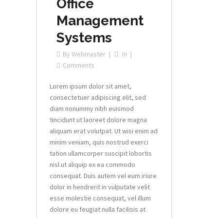
Office
Management
Systems
By
Webmaster
In
Comments
Lorem ipsum dolor sit amet,
consectetuer adipiscing elit, sed
diam nonummy nibh euismod
tincidunt ut laoreet dolore magna
aliquam erat volutpat. Ut wisi enim ad
minim veniam, quis nostrud exerci
tation ullamcorper suscipit lobortis
nisl ut aliquip ex ea commodo
consequat. Duis autem vel eum iriure
dolor in hendrerit in vulputate velit
esse molestie consequat, vel illum
dolore eu feugiat nulla facilisis at