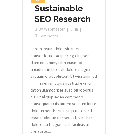
Sustainable
SEO Research
By
Webmaster
In
Comments
Lorem ipsum dolor sit amet,
consectetuer adipiscing elit, sed
diam nonummy nibh euismod
tincidunt ut laoreet dolore magna
aliquam erat volutpat. Ut wisi enim ad
minim veniam, quis nostrud exerci
tation ullamcorper suscipit lobortis
nisl ut aliquip ex ea commodo
consequat. Duis autem vel eum iriure
dolor in hendrerit in vulputate velit
esse molestie consequat, vel illum
dolore eu feugiat nulla facilisis at
vero eros...