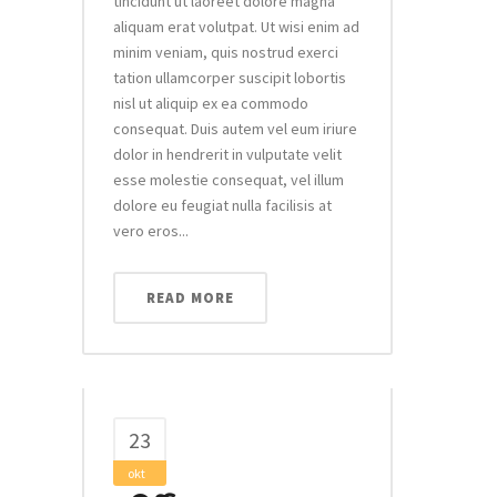
tincidunt ut laoreet dolore magna
aliquam erat volutpat. Ut wisi enim ad
minim veniam, quis nostrud exerci
tation ullamcorper suscipit lobortis
nisl ut aliquip ex ea commodo
consequat. Duis autem vel eum iriure
dolor in hendrerit in vulputate velit
esse molestie consequat, vel illum
dolore eu feugiat nulla facilisis at
vero eros...
READ MORE
23
okt