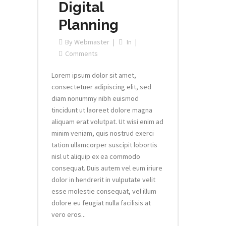
Digital
Planning
By
Webmaster
In
Comments
Lorem ipsum dolor sit amet,
consectetuer adipiscing elit, sed
diam nonummy nibh euismod
tincidunt ut laoreet dolore magna
aliquam erat volutpat. Ut wisi enim ad
minim veniam, quis nostrud exerci
tation ullamcorper suscipit lobortis
nisl ut aliquip ex ea commodo
consequat. Duis autem vel eum iriure
dolor in hendrerit in vulputate velit
esse molestie consequat, vel illum
dolore eu feugiat nulla facilisis at
vero eros...