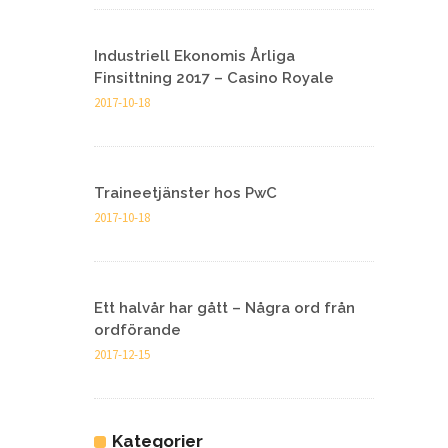
Industriell Ekonomis Årliga
Finsittning 2017 – Casino Royale
2017-10-18
Traineetjänster hos PwC
2017-10-18
Ett halvår har gått – Några ord från
ordförande
2017-12-15
Kategorier