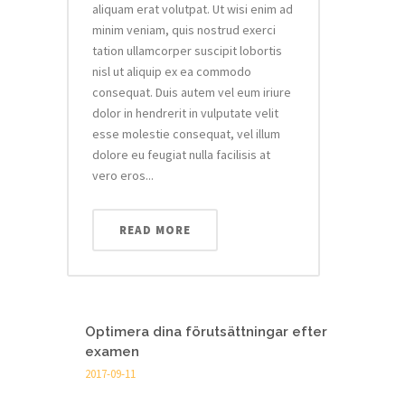
aliquam erat volutpat. Ut wisi enim ad
minim veniam, quis nostrud exerci
tation ullamcorper suscipit lobortis
nisl ut aliquip ex ea commodo
consequat. Duis autem vel eum iriure
dolor in hendrerit in vulputate velit
esse molestie consequat, vel illum
dolore eu feugiat nulla facilisis at
vero eros...
READ MORE
Optimera dina förutsättningar efter
examen
2017-09-11