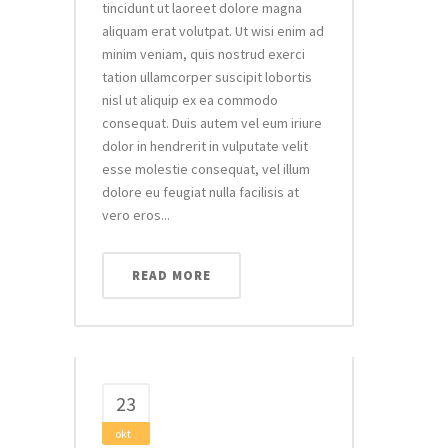
tincidunt ut laoreet dolore magna
aliquam erat volutpat. Ut wisi enim ad
minim veniam, quis nostrud exerci
tation ullamcorper suscipit lobortis
nisl ut aliquip ex ea commodo
consequat. Duis autem vel eum iriure
dolor in hendrerit in vulputate velit
esse molestie consequat, vel illum
dolore eu feugiat nulla facilisis at
vero eros...
READ MORE
23
okt