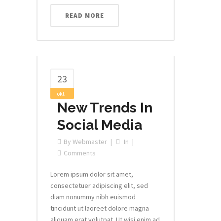
READ MORE
23
okt
New Trends In
Social Media
By
Webmaster
In
Comments
Lorem ipsum dolor sit amet,
consectetuer adipiscing elit, sed
diam nonummy nibh euismod
tincidunt ut laoreet dolore magna
aliquam erat volutpat. Ut wisi enim ad