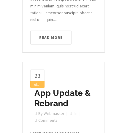
minim veniam, quis nostrud exerci
tation ullamcorper suscipit lobortis
nisl ut aliquip....
READ MORE
23
okt
App Update &
Rebrand
By
Webmaster
In
Comments