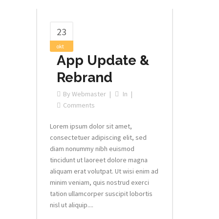
23
okt
App Update &
Rebrand
By
Webmaster
In
Comments
Lorem ipsum dolor sit amet,
consectetuer adipiscing elit, sed
diam nonummy nibh euismod
tincidunt ut laoreet dolore magna
aliquam erat volutpat. Ut wisi enim ad
minim veniam, quis nostrud exerci
tation ullamcorper suscipit lobortis
nisl ut aliquip....