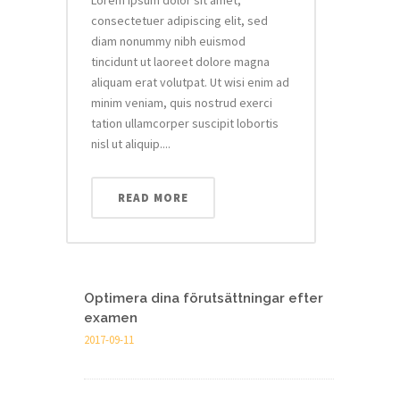
Lorem ipsum dolor sit amet,
consectetuer adipiscing elit, sed
diam nonummy nibh euismod
tincidunt ut laoreet dolore magna
aliquam erat volutpat. Ut wisi enim ad
minim veniam, quis nostrud exerci
tation ullamcorper suscipit lobortis
nisl ut aliquip....
READ MORE
Optimera dina förutsättningar efter
examen
2017-09-11