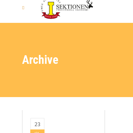
Archive
23
okt